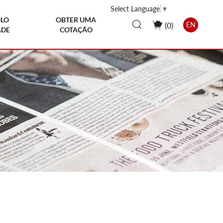
Select Language
▼
LO
OBTER UMA
(
0
)
EN
ADE
COTAÇÃO