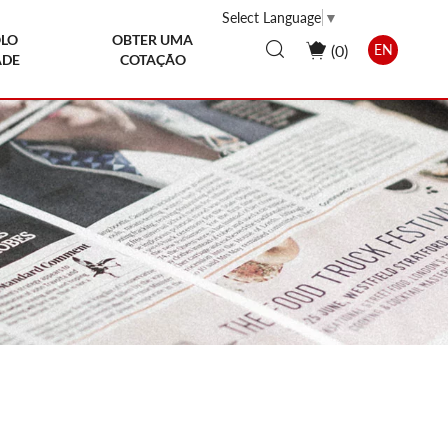
Select Language
▼
LO
OBTER UMA
(
0
)
EN
ADE
COTAÇÃO