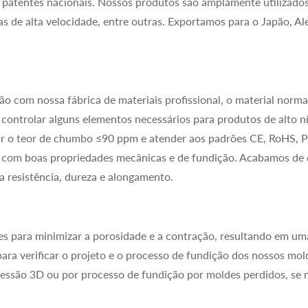
 patentes nacionais. Nossos produtos são amplamente utilizados 
ias de alta velocidade, entre outras. Exportamos para o Japão, A
 com nossa fábrica de materiais profissional, o material norma
controlar alguns elementos necessários para produtos de alto nív
lar o teor de chumbo ≤90 ppm e atender aos padrões CE, RoHS, 
 com boas propriedades mecânicas e de fundição. Acabamos de de
 resistência, dureza e alongamento.
es para minimizar a porosidade e a contração, resultando em u
ra verificar o projeto e o processo de fundição dos nossos molde
ssão 3D ou por processo de fundição por moldes perdidos, se n