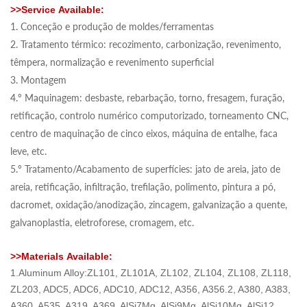
>>
Service
Available:
1. Conceção e produção de moldes/ferramentas
2. Tratamento térmico: recozimento, carbonização, revenimento,
têmpera, normalização e revenimento superficial
3. Montagem
4.º Maquinagem: desbaste, rebarbação, torno, fresagem, furação,
retificação, controlo numérico computorizado, torneamento CNC,
centro de maquinação de cinco eixos, máquina de entalhe, faca
leve, etc.
5.º Tratamento/Acabamento de superfícies: jato de areia, jato de
areia, retificação, infiltração, trefilação, polimento, pintura a pó,
dacromet, oxidação/anodização, zincagem, galvanização a quente,
galvanoplastia, eletroforese, cromagem, etc.
>>
Materials
Available:
1.
Aluminum Alloy
:ZL101, ZL101A, ZL102, ZL104, ZL108, ZL118,
ZL203, ADC5, ADC6, ADC10, ADC12, A356, A356.2, A380, A383,
A360, A535, A319, A369, AlSi7Mg, AlSi9Mg, AlSi10Mg, AlSi12