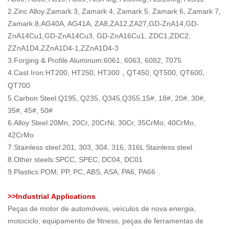
2.
Zinc Alloy
:Zamark 3, Zamark 4, Zamark 5, Zamark 6, Zamark 7,
Zamark 8,AG40A, AG41A, ZA8,ZA12,ZA27,GD-ZnA14,GD-
ZnA14Cu1,GD-ZnA14Cu3, GD-ZnA16Cu1, ZDC1,ZDC2,
ZZnA1D4,ZZnA1D4-1,ZZnA1D4-3
3.
Forging & Profile Aluminum
:6061, 6063, 6082, 7075
4.Cast I
ron
:HT200, HT250, HT300
QT450, QT500, QT600,
，
QT700
5.Carbon Steel:Q195, Q235, Q345,Q355,15#, 18#, 20#, 30#,
35#, 45#, 50#
6.Alloy Steel:20Mn, 20Cr, 20CrNi, 30Cr, 35CrMo, 40CrMo,
42CrMo
7.Stainless steel:201, 303, 304, 316, 316L Stainless steel
8.Other steels:SPCC, SPEC, DC04, DC01
9.Plastics:POM, PP, PC, ABS, ASA, PA6, PA66
>>Industrial
A
pplications
Peças de motor de automóveis, veículos de nova energia,
motociclo, equipamento de fitness, peças de ferramentas de