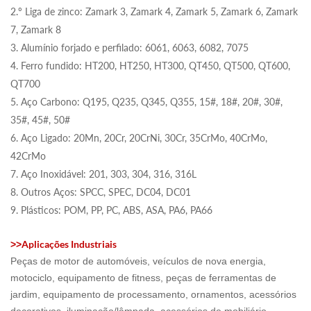
2.º Liga de zinco: Zamark 3, Zamark 4, Zamark 5, Zamark 6, Zamark
7, Zamark 8
3. Alumínio forjado e perfilado: 6061, 6063, 6082, 7075
4. Ferro fundido: HT200, HT250, HT300, QT450, QT500, QT600,
QT700
5. Aço Carbono: Q195, Q235, Q345, Q355, 15#, 18#, 20#, 30#,
35#, 45#, 50#
6. Aço Ligado: 20Mn, 20Cr, 20CrNi, 30Cr, 35CrMo, 40CrMo,
42CrMo
7. Aço Inoxidável: 201, 303, 304, 316, 316L
8. Outros Aços: SPCC, SPEC, DC04, DC01
9. Plásticos: POM, PP, PC, ABS, ASA, PA6, PA66
Aplicações Industriais
>>
Peças de motor de automóveis, veículos de nova energia,
motociclo, equipamento de fitness, peças de ferramentas de
jardim, equipamento de processamento, ornamentos, acessórios