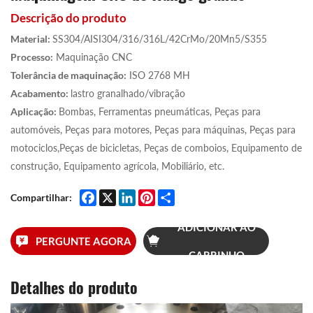
Descrição do produto
Material:
SS304/AISI304/316/316L/42CrMo/20Mn5/S355
Processo:
Maquinação CNC
Tolerância de maquinação:
ISO 2768 MH
Acabamento:
lastro granalhado/vibração
Aplicação:
Bombas, Ferramentas pneumáticas, Peças para
automóveis, Peças para motores, Peças para máquinas, Peças para
motociclos,Peças de bicicletas, Peças de comboios, Equipamento de
construção, Equipamento agrícola, Mobiliário, etc.
Facebook
X
LinkedIn
Pinterest
Share
Compartilhar:
ADICIONAR AO
PERGUNTE AGORA
CARRINHO
Detalhes do produto