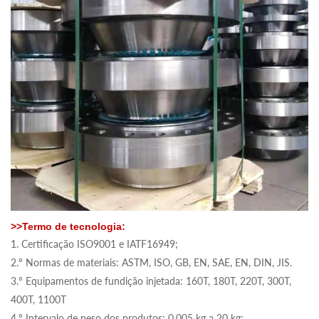
>>Termo de tecnologia:
1. Certificação ISO9001 e IATF16949;
2.º Normas de materiais: ASTM, ISO, GB, EN, SAE, EN, DIN, JIS.
3.º Equipamentos de fundição injetada: 160T, 180T, 220T, 300T,
400T, 1100T
4.º Intervalo de peso dos produtos: 0,005 kg a 20 kg;