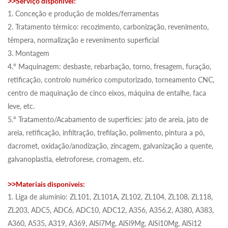
Serviço disponível:
>>
1. Conceção e produção de moldes/ferramentas
2. Tratamento térmico: recozimento, carbonização, revenimento,
têmpera, normalização e revenimento superficial
3. Montagem
4.º Maquinagem: desbaste, rebarbação, torno, fresagem, furação,
retificação, controlo numérico computorizado, torneamento CNC,
centro de maquinação de cinco eixos, máquina de entalhe, faca
leve, etc.
5.º Tratamento/Acabamento de superfícies: jato de areia, jato de
areia, retificação, infiltração, trefilação, polimento, pintura a pó,
dacromet, oxidação/anodização, zincagem, galvanização a quente,
galvanoplastia, eletroforese, cromagem, etc.
Materiais disponíveis:
>>
1. Liga de alumínio: ZL101, ZL101A, ZL102, ZL104, ZL108, ZL118,
ZL203, ADC5, ADC6, ADC10, ADC12, A356, A356.2, A380, A383,
A360, A535, A319, A369, AlSi7Mg, AlSi9Mg, AlSi10Mg, AlSi12