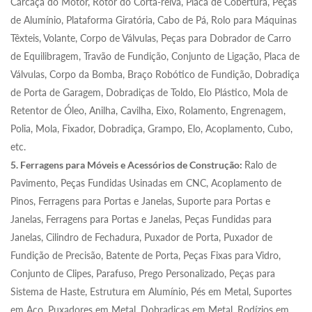
Carcaça do Motor, Rotor do Corta-relva, Placa de Cobertura, Peças
de Alumínio, Plataforma Giratória, Cabo de Pá, Rolo para Máquinas
Têxteis, Volante, Corpo de Válvulas, Peças para Dobrador de Carro
de Equilibragem, Travão de Fundição, Conjunto de Ligação, Placa de
Válvulas, Corpo da Bomba, Braço Robótico de Fundição, Dobradiça
de Porta de Garagem, Dobradiças de Toldo, Elo Plástico, Mola de
Retentor de Óleo, Anilha, Cavilha, Eixo, Rolamento, Engrenagem,
Polia, Mola, Fixador, Dobradiça, Grampo, Elo, Acoplamento, Cubo,
etc.
5. Ferragens para Móveis e Acessórios de Construção:
Ralo de
Pavimento, Peças Fundidas Usinadas em CNC, Acoplamento de
Pinos, Ferragens para Portas e Janelas, Suporte para Portas e
Janelas, Ferragens para Portas e Janelas, Peças Fundidas para
Janelas, Cilindro de Fechadura, Puxador de Porta, Puxador de
Fundição de Precisão, Batente de Porta, Peças Fixas para Vidro,
Conjunto de Clipes, Parafuso, Prego Personalizado, Peças para
Sistema de Haste, Estrutura em Alumínio, Pés em Metal, Suportes
em Aço, Puxadores em Metal, Dobradiças em Metal, Rodízios em