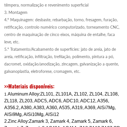
têmpera, normalização e revenimento superficial
3. Montagem
4.º Maquinagem: desbaste, rebarbação, torno, fresagem, furação,
retificação, controlo numérico computorizado, torneamento CNC,
centro de maquinação de cinco eixos, máquina de entalhe, faca
leve, etc.
5.º Tratamento/Acabamento de superfícies: jato de areia, jato de
areia, retificação, infiltração, trefilação, polimento, pintura a pó,
dacromet, oxidação/anodização, zincagem, galvanização a quente,
galvanoplastia, eletroforese, cromagem, etc.
>>Materiais disponíveis:
Aluminum Alloy:ZL101, ZL101A, ZL102, ZL104, ZL108,
1.
ZL118, ZL203, ADC5, ADC6, ADC10, ADC12, A356,
A356.2, A380, A383, A360, A535, A319, A369, AlSi7Mg,
AlSi9Mg, AlSi10Mg, AlSi12
2.
Zinc Alloy
:Zamark 3, Zamark 4, Zamark 5, Zamark 6,