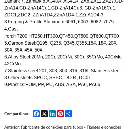
Zamark 7, Zamark 8,AG40A, AG41A, ZA8,ZA12,ZA27,GD-
ZnA14,GD-ZnA14Cu1,GD-ZnA14Cu3, GD-ZnA16Cu1,
ZDC1,ZDC2, ZZnA1D4,ZZnA1D4-1,ZZnA1D4-3
3.
Forging & Profile Aluminum
:6061, 6063, 6082, 7075
4.Cast
I
ron
:
HT200
,
HT250
,
HT300
,
QT450
,
QT500
,
QT600
,
QT700
5.Carbon Steel:Q195, Q235, Q345,Q355,15#, 18#, 20#,
30#, 35#, 45#, 50#
6.Alloy Steel:20Mn, 20Cr, 20CrNi, 30Cr, 35CrMo, 40CrMo,
42CrMo
7.Stainless steel:201, 303, 304, 316, 316L Stainless steel
8.Other steels:SPCC, SPEC, DC04, DC01
9.Plastics:POM, PP, PC, ABS, ASA, PA6, PA66
Facebook
X
LinkedIn
Pinterest
Share
Compartilhar:
Anterior:
Fabricante de conexões para tubos - Flanges e conexões