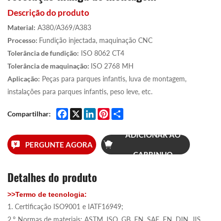
Descrição do produto
Material:
A380/A369/A383
Processo:
Fundição injectada, maquinação CNC
Tolerância de fundição:
ISO 8062 CT4
Tolerância de maquinação:
ISO 2768 MH
Aplicação:
Peças para parques infantis, luva de montagem,
instalações para parques infantis, peso leve, etc.
Facebook
X
LinkedIn
Pinterest
Share
Compartilhar:
ADICIONAR AO
PERGUNTE AGORA
CARRINHO
Detalhes do produto
>>Termo de tecnologia:
1. Certificação ISO9001 e IATF16949;
2.º Normas de materiais: ASTM, ISO, GB, EN, SAE, EN, DIN, JIS.