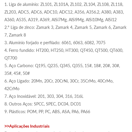
1. Liga de alumínio: ZL101, ZL101A, ZL102, ZL104, ZL108, ZL118,
ZL203, ADC5, ADC6, ADC10, ADC12, A356, A356.2, A380, A383,
A360, A535, A319, A369, AlSi7Mg, AlSi9Mg, AlSi10Mg, AlSi12
2.º Liga de zinco: Zamark 3, Zamark 4, Zamark 5, Zamark 6, Zamark
7, Zamark 8
3. Alumínio forjado e perfilado: 6061, 6063, 6082, 7075
4. Ferro fundido: HT200, HT250, HT300, QT450, QT500, QT600,
QT700
5. Aço Carbono: Q195, Q235, Q345, Q355, 15#, 18#, 20#, 30#,
35#, 45#, 50#
6. Aço Ligado: 20Mn, 20Cr, 20CrNi, 30Cr, 35CrMo, 40CrMo,
42CrMo
7. Aço Inoxidável: 201, 303, 304, 316, 316L
8. Outros Aços: SPCC, SPEC, DC04, DC01
9. Plásticos: POM, PP, PC, ABS, ASA, PA6, PA66
Aplicações Industriais
>>