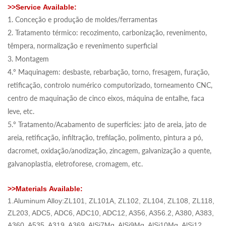
>>
Service
Available:
1. Conceção e produção de moldes/ferramentas
2. Tratamento térmico: recozimento, carbonização, revenimento,
têmpera, normalização e revenimento superficial
3. Montagem
4.º Maquinagem: desbaste, rebarbação, torno, fresagem, furação,
retificação, controlo numérico computorizado, torneamento CNC,
centro de maquinação de cinco eixos, máquina de entalhe, faca
leve, etc.
5.º Tratamento/Acabamento de superfícies: jato de areia, jato de
areia, retificação, infiltração, trefilação, polimento, pintura a pó,
dacromet, oxidação/anodização, zincagem, galvanização a quente,
galvanoplastia, eletroforese, cromagem, etc.
>>
Materials
Available:
1.
Aluminum Alloy
:ZL101, ZL101A, ZL102, ZL104, ZL108, ZL118,
ZL203, ADC5, ADC6, ADC10, ADC12, A356, A356.2, A380, A383,
A360, A535, A319, A369, AlSi7Mg, AlSi9Mg, AlSi10Mg, AlSi12