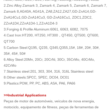
2.
Zinc Alloy
:Zamark 3, Zamark 4, Zamark 5, Zamark 6, Zamark 7,
Zamark 8,AG40A, AG41A, ZA8,ZA12,ZA27,GD-ZnA14,GD-
ZnA14Cu1,GD-ZnA14Cu3, GD-ZnA16Cu1, ZDC1,ZDC2,
ZZnA1D4,ZZnA1D4-1,ZZnA1D4-3
3.
Forging & Profile Aluminum
:6061, 6063, 6082, 7075
4.Cast I
ron
:HT200, HT250, HT300
QT450, QT500, QT600,
，
QT700
5.Carbon Steel:Q195, Q235, Q345,Q355,15#, 18#, 20#, 30#,
35#, 45#, 50#
6.Alloy Steel:20Mn, 20Cr, 20CrNi, 30Cr, 35CrMo, 40CrMo,
42CrMo
7.Stainless steel:201, 303, 304, 316, 316L Stainless steel
8.Other steels:SPCC, SPEC, DC04, DC01
9.Plastics:POM, PP, PC, ABS, ASA, PA6, PA66
>>Industrial
A
pplications
Peças de motor de automóveis, veículos de nova energia,
motociclo, equipamento de fitness, peças de ferramentas de