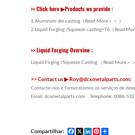
>> Click here ▶Products we provide :
1.Aluminum die casting（
Read More＞＞
）
2.Liquid Forging /Squeeze casting+T6（
Read M
>> Liquid Forging Overview :
Liquid Firging /Squeeze Casting （
Read More＞
>> Contact us ▶ Roy@dcxmetalparts.com:
Contacte-nos e forneceremos os serviços de desig
Email: dcxmetalparts.com Telephone: 0086-
Facebook
X
LinkedIn
Pinterest
Share
Compartilhar: