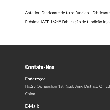
Anterior:
Fabricante de ferro fundido - Fabricant
Próxima:
IATF 16949 Fabricação de fundição inj
Contate-Nos
Endereço:
No.28 Qiangushan 1st Road, Jimo District, Qingd
China
E-Mail: