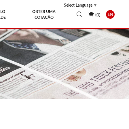
Select Language
▼
LO
OBTER UMA
(
0
)
EN
ADE
COTAÇÃO