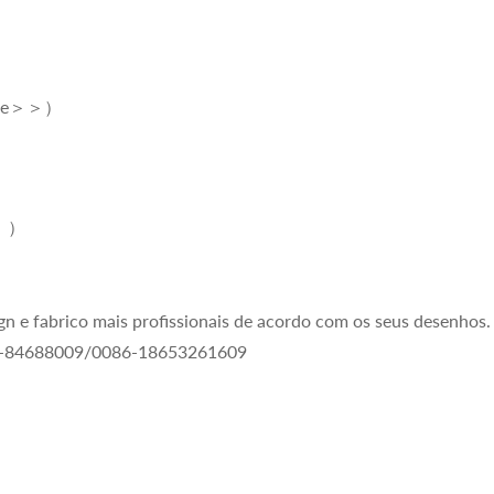
ore＞＞
）
＞
）
n e fabrico mais profissionais de acordo com os seus desenhos.
532-84688009/0086-18653261609