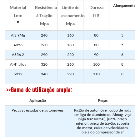
Alongamento%
Material
Resistência
Limite de
Dureza
Lote
à Tração
escoamento
HB
#
Mpa
Mpa
AlSi9Mg
240
160
80
3
A356
260
180
80
5
A356.2
290
220
90
6
Al-Ti alloy
320
260
100
8
S319
340
290
110
8
>>Gama de utilização ampla:
Aplicação
Peças
Peças stressadas de automóveis
Pistão de automóvel, cubo de roda
em liga de alumínio ou Almag, viga
(viga transversal), junta, braço
inferior, pinça de travão, suporte
do motor, caixa de velocidades,
biela do compressor de ar