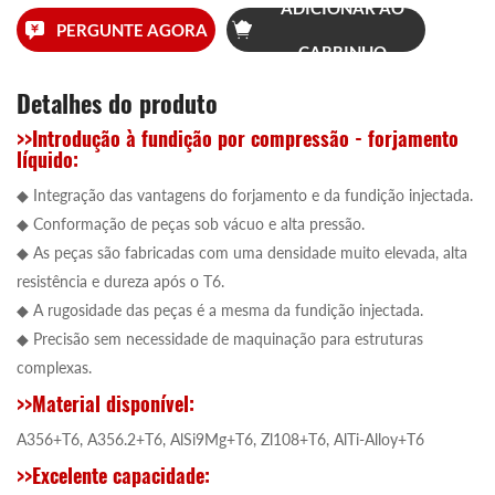
ADICIONAR AO
PERGUNTE AGORA
CARRINHO
Detalhes do produto
>>Introdução à fundição por compressão - forjamento
líquido:
◆ Integração das vantagens do forjamento e da fundição injectada.
◆ Conformação de peças sob vácuo e alta pressão.
◆ As peças são fabricadas com uma densidade muito elevada, alta
resistência e dureza após o T6.
◆ A rugosidade das peças é a mesma da fundição injectada.
◆ Precisão sem necessidade de maquinação para estruturas
complexas.
>>Material disponível:
A356+T6, A356.2+T6, AlSi9Mg+T6, Zl108+T6, AlTi-Alloy+T6
>>Excelente capacidade: