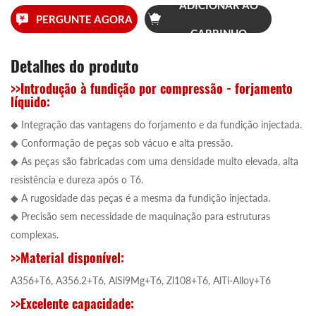
ADICIONAR AO
PERGUNTE AGORA
CARRINHO
Detalhes do produto
>>Introdução à fundição por compressão - forjamento
líquido:
◆ Integração das vantagens do forjamento e da fundição injectada.
◆ Conformação de peças sob vácuo e alta pressão.
◆ As peças são fabricadas com uma densidade muito elevada, alta
resistência e dureza após o T6.
◆ A rugosidade das peças é a mesma da fundição injectada.
◆ Precisão sem necessidade de maquinação para estruturas
complexas.
>>Material disponível:
A356+T6, A356.2+T6, AlSi9Mg+T6, Zl108+T6, AlTi-Alloy+T6
>>Excelente capacidade: