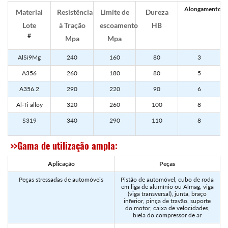
Alongamento%
Material
Resistência
Limite de
Dureza
Lote
à Tração
escoamento
HB
#
Mpa
Mpa
AlSi9Mg
240
160
80
3
A356
260
180
80
5
A356.2
290
220
90
6
Al-Ti alloy
320
260
100
8
S319
340
290
110
8
>>Gama de utilização ampla:
Aplicação
Peças
Peças stressadas de automóveis
Pistão de automóvel, cubo de roda
em liga de alumínio ou Almag, viga
(viga transversal), junta, braço
inferior, pinça de travão, suporte
do motor, caixa de velocidades,
biela do compressor de ar